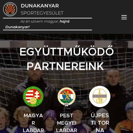
DUNAKANYAR
SPORTEGYESÜLET
Az én szívem magyar,
hajrá
Dunakanyar!
EGYÜTTMŰKÖDŐ
PARTNEREINK
ÚJPES
MAGYA
PEST
TI
TOR
R
MEGYEI
NA
LABDAR
LABDAR