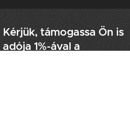
Kérjük, támogassa Ön is
adója 1%-ával a
Dunakanyar SE
munkáját!
Adószámunk: 18703667-
1-13