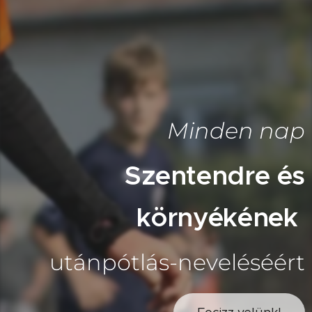
Minden nap
Szentendre és
környékének
utánpótlás-neveléséért